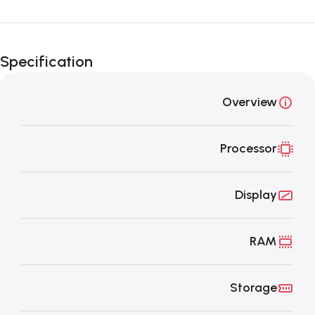
Unbeatable offers
Black Friday
Specification
Blowout!
Overview
Processor
Display
RAM
Storage